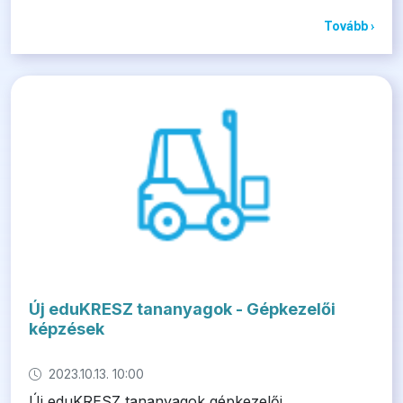
Tovább ›
Új eduKRESZ tananyagok - Gépkezelői
képzések
2023.10.13. 10:00
Új eduKRESZ tananyagok gépkezelői