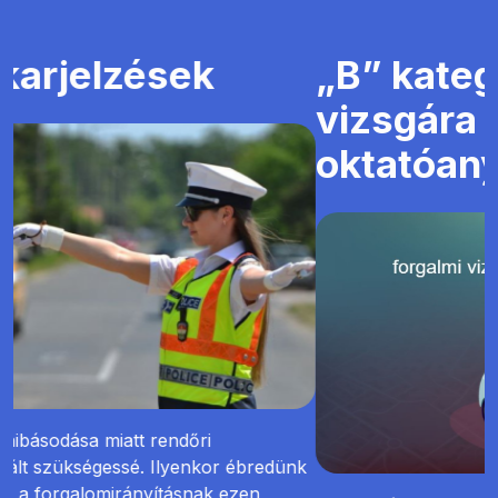
„B” kategóriás forgalmi
vizsgára felkészítő
oktatóanyag