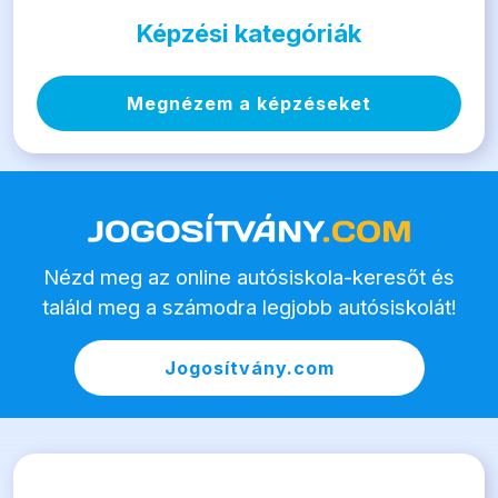
Képzési kategóriák
Megnézem a képzéseket
Nézd meg az online autósiskola-keresőt és
találd meg a számodra legjobb autósiskolát!
Jogosítvány.com