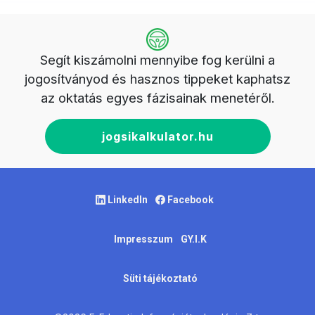
Segít kiszámolni mennyibe fog kerülni a
jogosítványod és hasznos tippeket kaphatsz
az oktatás egyes fázisainak menetéről.
jogsikalkulator.hu
LinkedIn
Facebook
Impresszum
GY.I.K
Süti tájékoztató