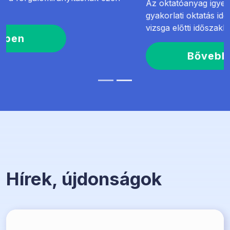
Az oktatóanyag igyekszik egyaránt segítséget nyújtani a
gyakorlati oktatás ideje alatt és közvetlenül a forgalmi
vizsga előtti időszakban is.
Bővebben
Hírek, újdonságok